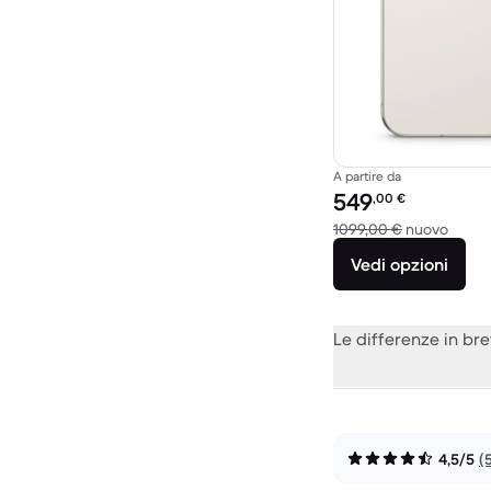
A partire da
Prezzo del ricondiziona
549
,00
€
Rispet
1099,00 €
nuovo
Vedi opzioni
Le differenze in br
4,5/5
(