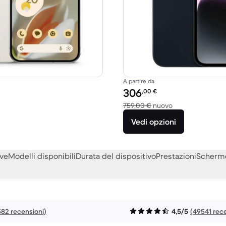
A partire da
to:
Prezzo del ricondizionato:
306
,00
€
to a 1099,00 € del nuovo
Rispetto a 759,0
759,00 €
nuovo
Vedi opzioni
eve
Modelli disponibili
Durata del dispositivo
Prestazioni
Scherm
582 recensioni)
4,5/5
(49541 rece