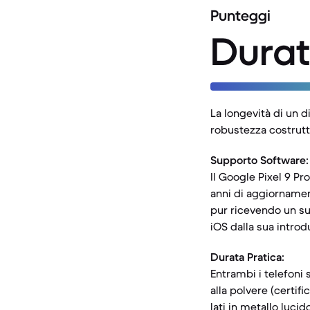
Punteggi
Durat
La longevità di un d
robustezza costrutt
Supporto Software:
Il Google Pixel 9 Pr
anni di aggiornament
pur ricevendo un su
iOS dalla sua introd
Durata Pratica:
Entrambi i telefoni 
alla polvere (certif
lati in metallo luci