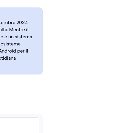
ettembre 2022,
lta. Mentre il
ale e un sistema
ecosistema
Android per il
otidiana