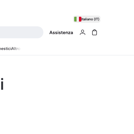
Italiano (IT)
Assistenza
estici
Altro
i