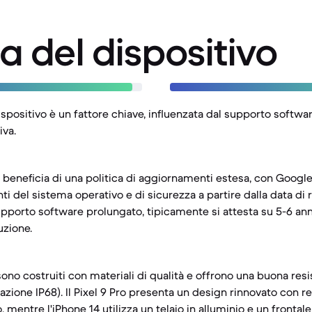
a del dispositivo
ispositivo è un fattore chiave, influenzata dal supporto softwar
iva.
o beneficia di una politica di aggiornamenti estesa, con Googl
i del sistema operativo e di sicurezza a partire dalla data di ri
pporto software prolungato, tipicamente si attesta su 5-6 an
uzione.
sono costruiti con materiali di qualità e offrono una buona resi
icazione IP68). Il Pixel 9 Pro presenta un design rinnovato con r
do, mentre l'iPhone 14 utilizza un telaio in alluminio e un front