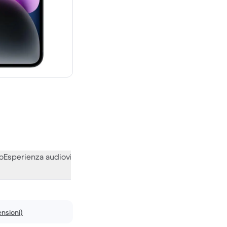
0 € del nuovo
o
Esperienza audiovisiva
Varie
Le opinioni della nostra communi
nsioni)