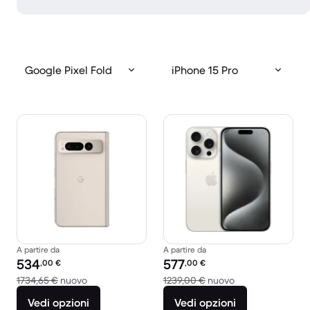
Google Pixel Fold
iPhone 15 Pro
A partire da
A partire da
Prezzo del ricondizionato:
Prezzo del ricondizionato:
534
577
,00
€
,00
€
Rispetto a 1734,65 € del nuovo
Rispetto a 1239,0
1734,65 €
nuovo
1239,00 €
nuovo
Vedi opzioni
Vedi opzioni