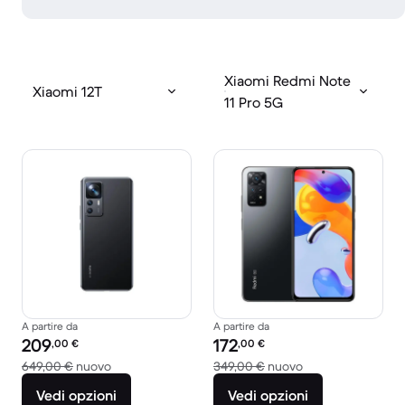
Xiaomi Redmi Note
Xiaomi 12T
11 Pro 5G
A partire da
A partire da
Prezzo del ricondizionato:
Prezzo del ricondizionato:
209
172
,00
€
,00
€
Rispetto a 649,00 € del nuovo
Rispetto a 349,00
649,00 €
nuovo
349,00 €
nuovo
Vedi opzioni
Vedi opzioni