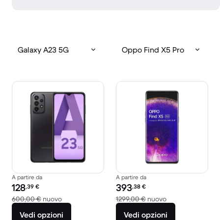
Galaxy A23 5G
Oppo Find X5 Pro
A partire da
A partire da
Prezzo del ricondizionato:
Prezzo del ricondizionato:
128
393
,39
€
,38
€
Rispetto a 600,00 € del nuovo
Rispetto a 1299,0
600,00 €
nuovo
1299,00 €
nuovo
Vedi opzioni
Vedi opzioni