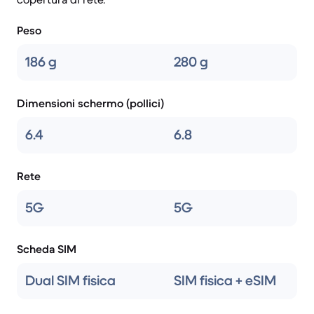
Peso
186 g
280 g
Dimensioni schermo (pollici)
6.4
6.8
Rete
5G
5G
Scheda SIM
Dual SIM fisica
SIM fisica + eSIM