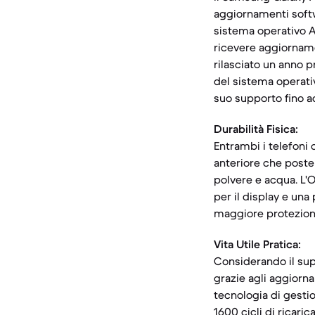
aggiornamenti softw
sistema operativo An
ricevere aggiornamen
rilasciato un anno 
del sistema operati
suo supporto fino ad
Durabilità Fisica:
Entrambi i telefoni 
anteriore che poster
polvere e acqua. L'O
per il display e una
maggiore protezion
Vita Utile Pratica:
Considerando il sup
grazie agli aggiorna
tecnologia di gesti
1600 cicli di ricari