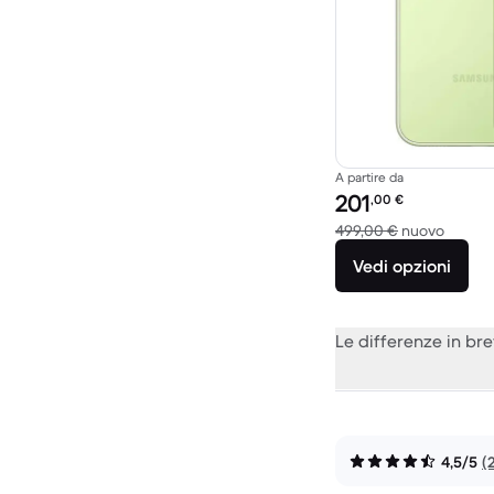
A partire da
Prezzo del ricondiziona
201
,00
€
Rispett
499,00 €
nuovo
Vedi opzioni
Le differenze in br
4,5/5
(