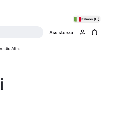
Italiano (IT)
Assistenza
estici
Altro
i