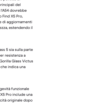
incipali del
e l'A54 dovrebbe
o Find X5 Pro,
re di aggiornamenti
ezza, estendendo il
ss 5 sia sulla parte
per resistenza a
Gorilla Glass Victus
, che indica una
gevità funzionale
d X5 Pro include una
cità originale dopo