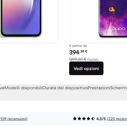
A partire da
to:
Prezzo del ricondizionato:
394
,38
€
o a 499,00 € del nuovo
Rispetto a 1299
1299,00 €
nuovo
Vedi opzioni
eve
Modelli disponibili
Durata del dispositivo
Prestazioni
Scherm
2139 recensioni)
4,3/5
(225 recens