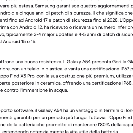
are più estesa. Samsung garantisce quattro aggiornamenti pr
droid e cinque anni di patch di sicurezza, il che significa ch
ti fino ad Android 17 e patch di sicurezza fino al 2028. L'Opp
prima con Android 12, ha ricevuto o riceverà un numero inferio
vo, tipicamente 3-4 major updates e 4-5 anni di patch di sicur
 Android 15 o 16.
offrono una buona resistenza. Il Galaxy A54 presenta Gorilla Gla
iore, con un telaio in plastica, e vanta una certificazione IP67 
ppo Find X5 Pro, con la sua costruzione più premium, utilizza 
 parte posteriore in ceramica, offrendo una certificazione IP68
e contro l'immersione in acqua.
porto software, il Galaxy A54 ha un vantaggio in termini di lon
menti garantiti per un periodo più lungo. Tuttavia, l'Oppo Fin
one della batteria che promette di mantenere l'80% della capa
ca, estendendo potenzialmente la vita utile della batteria.