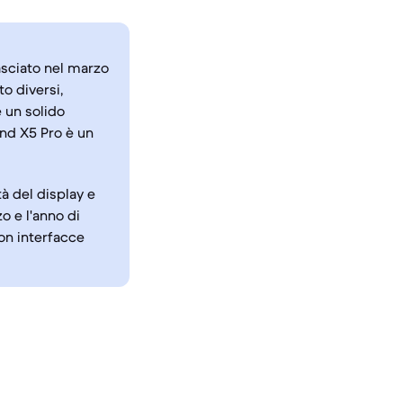
asciato nel marzo
o diversi,
 un solido
ind X5 Pro è un
tà del display e
o e l'anno di
con interfacce