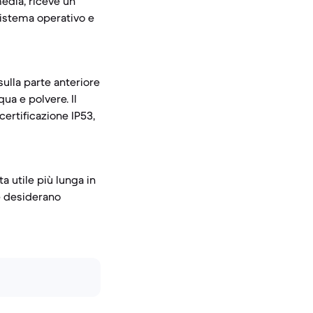
media, riceve un
sistema operativo e
ulla parte anteriore
qua e polvere. Il
certificazione IP53,
 utile più lunga in
he desiderano