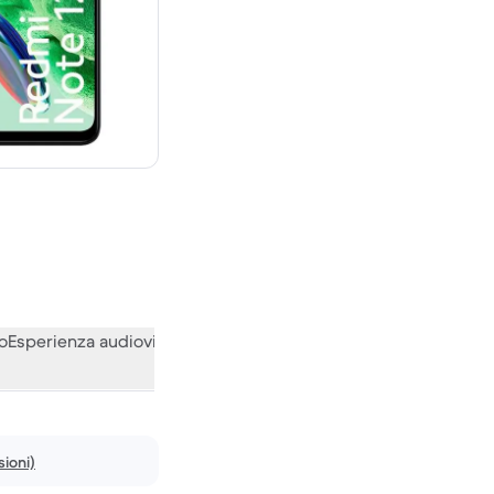
0 € del nuovo
o
Esperienza audiovisiva
Varie
Le opinioni della nostra communi
ioni)