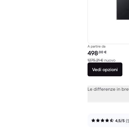
A partire da
Prezzo del ricondiziona
498
,00
€
Rispett
1275,21 €
nuovo
Vedi opzioni
Le differenze in br
4,5/5
(