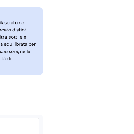
lasciato nel
ato distinti.
tra-sottile e
za equilibrata per
ocessore, nella
ità di