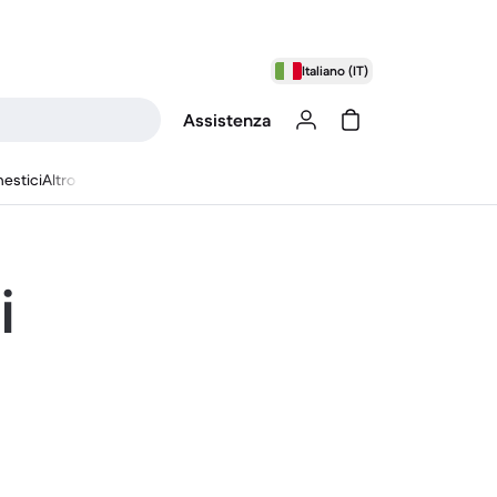
Italiano (IT)
Assistenza
estici
Altro
i