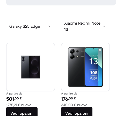
Xiaomi Redmi Note
Galaxy S25 Edge
13
A partire da
A partire da
Prezzo del ricondizionato:
Prezzo del ricondizionato:
501
176
,00
€
,00
€
Rispetto a 1275,21 € del nuovo
Rispetto a 340,00
1275,21 €
nuovo
340,00 €
nuovo
Vedi opzioni
Vedi opzioni