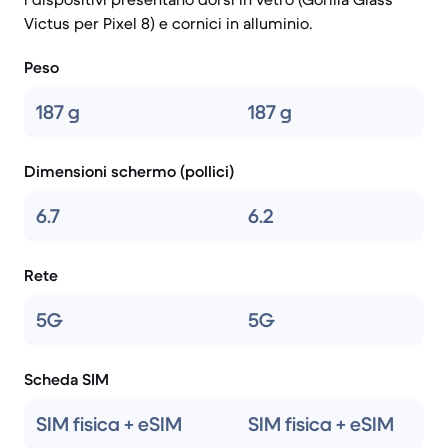
Victus per Pixel 8) e cornici in alluminio.
Peso
187 g
187 g
Dimensioni schermo (pollici)
6.7
6.2
Rete
5G
5G
Scheda SIM
SIM fisica + eSIM
SIM fisica + eSIM