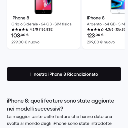
iPhone 8
iPhone 8
Grigio Siderale • 64 GB • SIM fisica
Argento • 64 GB • SIM f
(136.835)
(136.835
4,3/5
4,3/5
Prezzo del ricondizionato:
Prezzo del ricondiziona
103
123
,00
€
,00
€
Rispetto a 299,00 € del nuovo
Rispett
299,00 €
nuovo
299,00 €
nuovo
Il nostro iPhone 8 Ricondizionato
iPhone 8: quali feature sono state aggiunte
nei modelli successivi?
La maggior parte delle feature che hanno dato una
svolta al mondo degli iPhone sono state introdotte