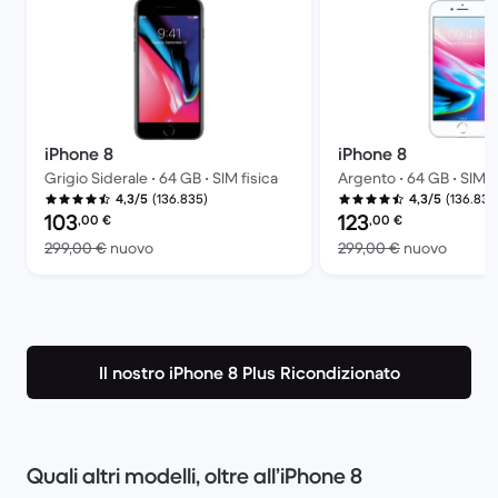
iPhone 8
iPhone 8
Grigio Siderale • 64 GB • SIM fisica
Argento • 64 GB • SIM f
(136.835)
(136.835
4,3/5
4,3/5
Prezzo del ricondizionato:
Prezzo del ricondiziona
103
123
,00
€
,00
€
Rispetto a 299,00 € del nuovo
Rispett
299,00 €
nuovo
299,00 €
nuovo
Il nostro iPhone 8 Plus Ricondizionato
Quali altri modelli, oltre all’iPhone 8