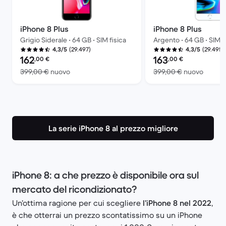
iPhone 8 Plus
iPhone 8 Plus
Grigio Siderale • 64 GB • SIM fisica
Argento • 64 GB • SIM f
(29.497)
(29.495)
4,3/5
4,3/5
Prezzo del ricondizionato:
Prezzo del ricondiziona
162
163
,00
€
,00
€
Rispetto a 399,00 € del nuovo
Rispett
399,00 €
nuovo
399,00 €
nuovo
La serie iPhone 8 al prezzo migliore
iPhone 8: a che prezzo è disponibile ora sul
mercato del ricondizionato?
Un’ottima ragione per cui scegliere
l’iPhone 8 nel 2022
,
è che otterrai un prezzo scontatissimo su un iPhone