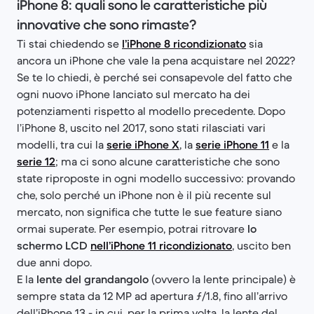
iPhone 8: quali sono le caratteristiche più
innovative che sono rimaste?
Ti stai chiedendo se
l’iPhone 8 ricondizionato
sia
ancora un iPhone che vale la pena acquistare nel 2022?
Se te lo chiedi, è perché sei consapevole del fatto che
ogni nuovo iPhone lanciato sul mercato ha dei
potenziamenti rispetto al modello precedente. Dopo
l’iPhone 8, uscito nel 2017, sono stati rilasciati vari
modelli, tra cui la
serie iPhone X
, la
serie iPhone 11
e la
serie 12
; ma ci sono alcune caratteristiche che sono
state riproposte in ogni modello successivo: provando
che, solo perché un iPhone non è il più recente sul
mercato, non significa che tutte le sue feature siano
ormai superate. Per esempio, potrai ritrovare
lo
schermo LCD
nell’iPhone 11 ricondizionato
, uscito ben
due anni dopo.
E la
lente del grandangolo
(ovvero la lente principale) è
sempre stata da 12 MP ad apertura ƒ/1.8, fino all’arrivo
dell’iPhone 13 - in cui, per la prima volta, la lente del