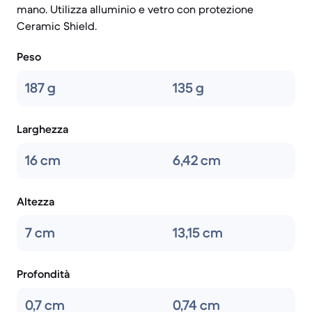
mano. Utilizza alluminio e vetro con protezione
Ceramic Shield.
Peso
187 g
135 g
Larghezza
16 cm
6,42 cm
Altezza
7 cm
13,15 cm
Profondità
0,7 cm
0,74 cm