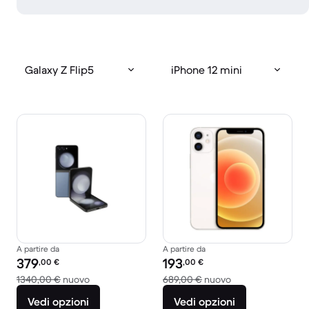
Galaxy Z Flip5
iPhone 12 mini
A partire da
A partire da
Prezzo del ricondizionato:
Prezzo del ricondizionato:
379
193
,00
€
,00
€
Rispetto a 1340,00 € del nuovo
Rispetto a 689,00
1340,00 €
nuovo
689,00 €
nuovo
Vedi opzioni
Vedi opzioni