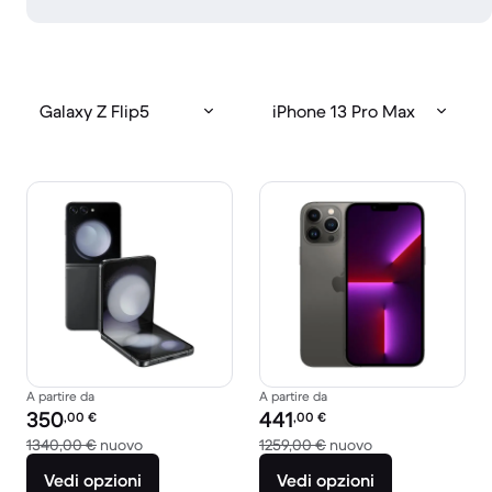
Galaxy Z Flip5
iPhone 13 Pro Max
A partire da
A partire da
Prezzo del ricondizionato:
Prezzo del ricondizionato:
350
441
,00
€
,00
€
Rispetto a 1340,00 € del nuovo
Rispetto a 1259,0
1340,00 €
nuovo
1259,00 €
nuovo
Vedi opzioni
Vedi opzioni