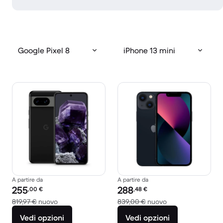
Google Pixel 8
iPhone 13 mini
A partire da
A partire da
Prezzo del ricondizionato:
Prezzo del ricondizionato:
255
288
,00
€
,48
€
Rispetto a 819,97 € del nuovo
Rispetto a 839,00
819,97 €
nuovo
839,00 €
nuovo
Vedi opzioni
Vedi opzioni