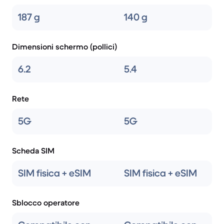
187 g
140 g
Dimensioni schermo (pollici)
6.2
5.4
Rete
5G
5G
Scheda SIM
SIM fisica + eSIM
SIM fisica + eSIM
Sblocco operatore