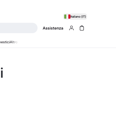
Italiano (IT)
Assistenza
estici
Altro
i