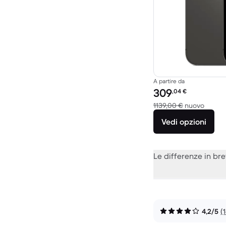
A partire da
Prezzo del ricondiziona
309
,04
€
Rispet
1139,00 €
nuovo
Vedi opzioni
Le differenze in br
4,2/5
(