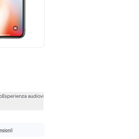
0 € del nuovo
o
Esperienza audiovisiva
Varie
Le opinioni della nostra communi
nsioni)