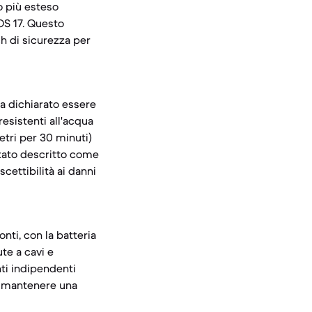
o più esteso
iOS 17. Questo
ch di sicurezza per
a dichiarato essere
resistenti all'acqua
etri per 30 minuti)
 stato descritto come
cettibilità ai danni
onti, con la batteria
te a cavi e
nti indipendenti
 a mantenere una