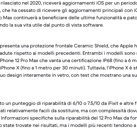
 rilasciato nel 2020, riceverà aggiornamenti iOS per un period
X, che ha cessato di ricevere gli aggiornamenti principali con 
Pro Max continuerà a beneficiare delle ultime funzionalità e pat
o la sua vita utile dal punto di vista software.
 presenta una protezione frontale Ceramic Shield, che Apple h
cadute rispetto ai modelli precedenti. Entrambi i modelli sono 
l'iPhone 12 Pro Max che vanta una certificazione IP68 (fino a 6 m
ll'iPhone X (fino a 1 metro per 30 minuti). Tuttavia, l'iPhone X è
suo design interamente in vetro, con test che mostrano una sus
o un punteggio di riparabilità di 6/10 o 7.5/10 da iFixit e altre f
rati relativamente facili da sostituire, ma con complessità dovu
Informazioni specifiche sulla riparabilità del 12 Pro Max da fo
 state trovate nei risultati, ma i modelli più recenti tendono