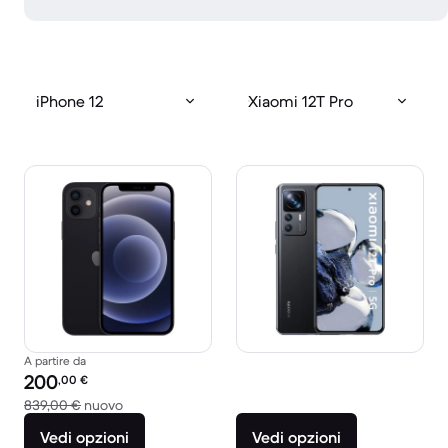
iPhone 12
Xiaomi 12T Pro
A partire da
Prezzo del ricondizionato:
200
,00
€
Rispetto a 839,00 € del nuovo
839,00 €
nuovo
Vedi opzioni
Vedi opzioni