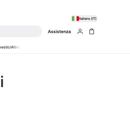
Italiano (IT)
Assistenza
estici
Altro
i