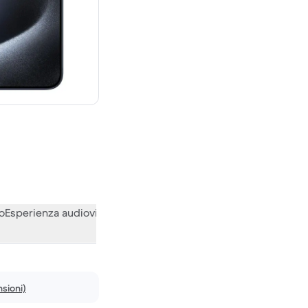
,00 € del nuovo
o
Esperienza audiovisiva
Varie
Le opinioni della nostra communi
sioni)