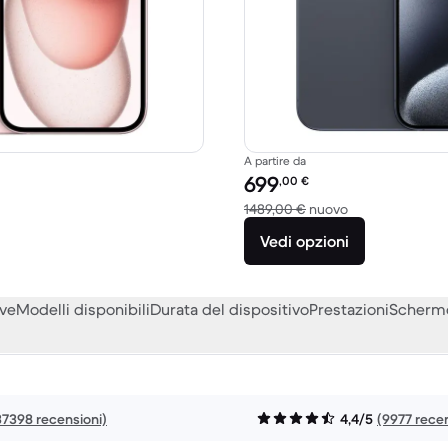
A partire da
to:
Prezzo del ricondizionato:
699
,00
€
o a 879,00 € del nuovo
Rispetto a 1489
1489,00 €
nuovo
Vedi opzioni
eve
Modelli disponibili
Durata del dispositivo
Prestazioni
Scherm
37398 recensioni)
4,4/5
(9977 recen