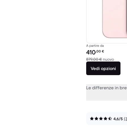
A partire da
Prezzo del ricondiziona
410
,00
€
Rispett
879,00 €
nuovo
Vedi opzioni
Le differenze in br
4,6/5
(