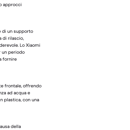
no approcci
te di un supporto
di rilascio,
derevole. Lo Xiaomi
r un periodo
 fornire
te frontale, offrendo
enza ad acqua e
in plastica, con una
causa della