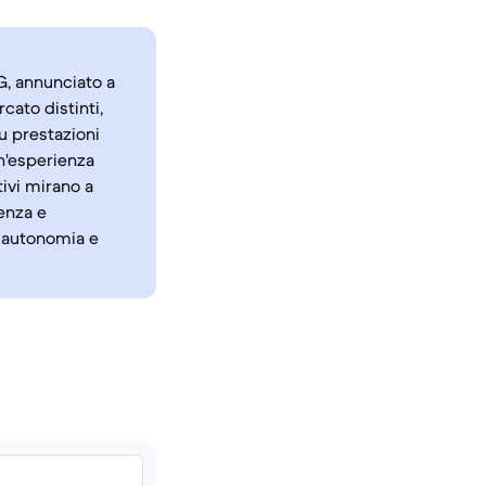
G, annunciato a
ato distinti,
u prestazioni
n'esperienza
ivi mirano a
enza e
a autonomia e