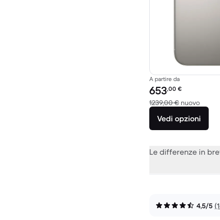
A partire da
Prezzo del ricondiziona
653
,00
€
Rispet
1239,00 €
nuovo
Vedi opzioni
Le differenze in br
4,5/5
(