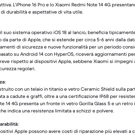
uttiva. L'iPhone 16 Pro e lo Xiaomi Redmi Note 14 4G presenta
 di durabilità e aspettative di vita utile.
 il suo sistema operativo iOS 18 al lancio, beneficia tipicamen
da parte di Apple, che si estende per circa 5-6 anni dalla data 
menti di sicurezza e nuove funzionalità per un periodo consi
basato su Android 14 con HyperOS, riceverà aggiornamenti pe
eve rispetto ai dispositivi Apple, sebbene Xiaomi si impegni a
curezza regolari.
za:
struito con un telaio in titanio e vetro Ceramic Shield sulla par
ta a cadute e graffi, oltre a una certificazione IP68 per resist
te 14 4G presenta un fronte in vetro Gorilla Glass 5 e un retro 
che indica una resistenza limitata a schizzi e polvere.
rabilità:
ositivi Apple possono avere costi di riparazione più elevati a 