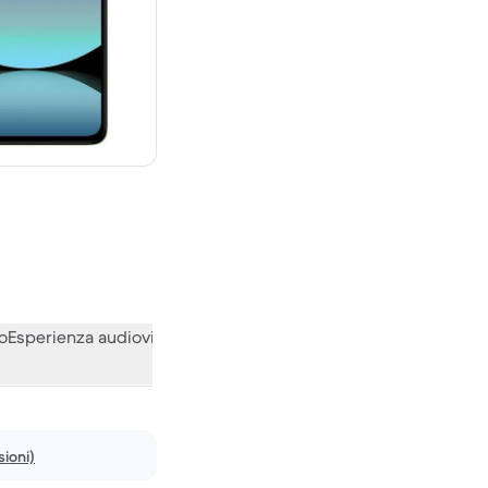
 € del nuovo
o
Esperienza audiovisiva
Varie
Le opinioni della nostra communi
ioni)