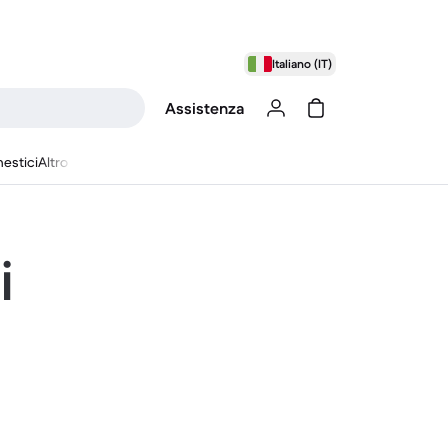
Italiano (IT)
Assistenza
estici
Altro
i