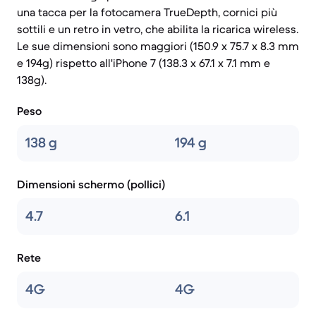
una tacca per la fotocamera TrueDepth, cornici più
sottili e un retro in vetro, che abilita la ricarica wireless.
Le sue dimensioni sono maggiori (150.9 x 75.7 x 8.3 mm
e 194g) rispetto all'iPhone 7 (138.3 x 67.1 x 7.1 mm e
138g).
Peso
138 g
194 g
Dimensioni schermo (pollici)
4.7
6.1
Rete
4G
4G