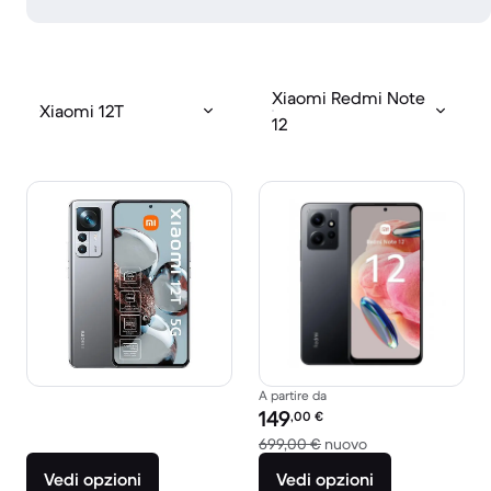
Xiaomi Redmi Note
Xiaomi 12T
12
A partire da
Prezzo del ricondizionato:
149
,00
€
Rispetto a 699,00
699,00 €
nuovo
Vedi opzioni
Vedi opzioni