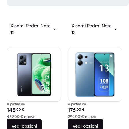
Xiaomi Redmi Note
Xiaomi Redmi Note
12
13
A partire da
A partire da
Prezzo del ricondizionato:
Prezzo del ricondizionato:
145
176
,00
€
,00
€
Rispetto a 439,00 € del nuovo
Rispetto a 299,00
439,00 €
nuovo
299,00 €
nuovo
Vedi opzioni
Vedi opzioni