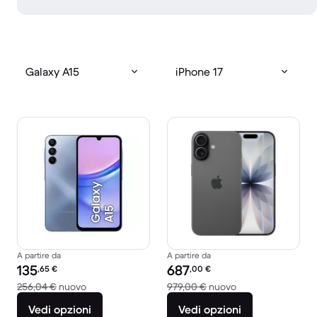
Galaxy A15
iPhone 17
A partire da
A partire da
Prezzo del ricondizionato:
Prezzo del ricondizionato:
135
687
,65
€
,00
€
Rispetto a 256,04 € del nuovo
Rispetto a 979,00
256,04 €
nuovo
979,00 €
nuovo
Vedi opzioni
Vedi opzioni