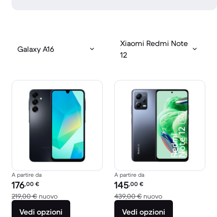
Xiaomi Redmi Note
Galaxy A16
12
A partire da
A partire da
Prezzo del ricondizionato:
Prezzo del ricondizionato:
176
145
,00
€
,00
€
Rispetto a 219,00 € del nuovo
Rispetto a 439,00
219,00 €
nuovo
439,00 €
nuovo
Vedi opzioni
Vedi opzioni