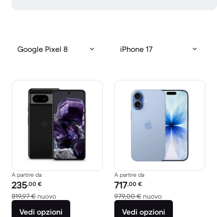
Google Pixel 8
iPhone 17
A partire da
A partire da
Prezzo del ricondizionato:
Prezzo del ricondizionato:
235
717
,00
€
,00
€
Rispetto a 819,97 € del nuovo
Rispetto a 979,00
819,97 €
nuovo
979,00 €
nuovo
Vedi opzioni
Vedi opzioni