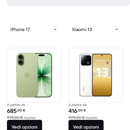
iPhone 17
Xiaomi 13
A partire da
A partire da
Prezzo del ricondizionato:
Prezzo del ricondizionato:
685
416
,00
€
,00
€
Rispetto a 979,00 € del nuovo
Rispetto a 999,00
979,00 €
nuovo
999,00 €
nuovo
Vedi opzioni
Vedi opzioni