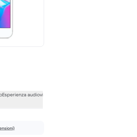
0 € del nuovo
o
Esperienza audiovisiva
Varie
Le opinioni della nostra communi
ensioni)