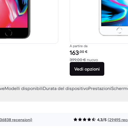
A partire da
to:
Prezzo del ricondizionato:
163
,00
€
o a 299,00 € del nuovo
Rispetto a 399,0
399,00 €
nuovo
Vedi opzioni
eve
Modelli disponibili
Durata del dispositivo
Prestazioni
Scherm
136838 recensioni)
4,3/5
(29495 rec