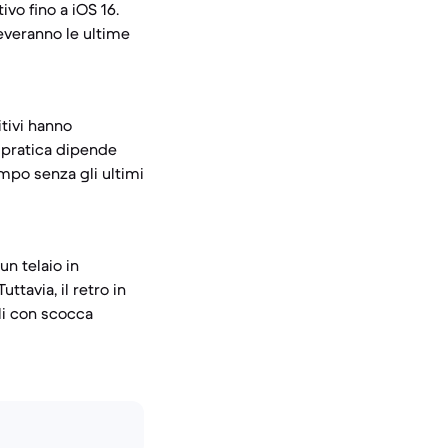
vo fino a iOS 16.
ceveranno le ultime
itivi hanno
e pratica dipende
empo senza gli ultimi
un telaio in
ttavia, il retro in
li con scocca