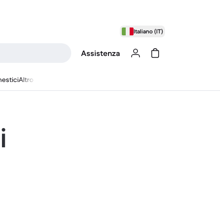
Italiano (IT)
Assistenza
estici
Altro
i