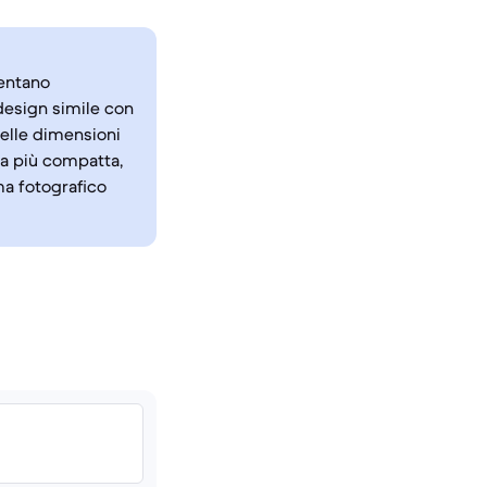
sentano
esign simile con
 nelle dimensioni
za più compatta,
ma fotografico