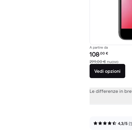
A partire da
Prezzo del ricondiziona
108
,00
€
Rispett
299,00 €
nuovo
Vedi opzioni
Le differenze in br
4,3/5
(