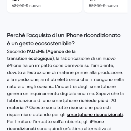
Rispetto a 639,00 € del nuovo
Rispett
639,00 €
nuovo
589,00 €
nuovo
Perché l’acquisto di un iPhone ricondizionato
è un gesto ecosostenibile?
Secondo
l'ADEME (Agence de la
transition écologique)
, la fabbricazione di un nuovo
iPhone ha un impatto considerevole sull'ambiente,
dovuto all’estrazione di materie prime, alla produzione,
alla spedizione, ai rifiuti elettronici che rimangono nella
natura o negli oceani... L'industria degli smartphone
genera un inquinamento digitale enorme. Sapevi che la
fabbricazione di uno smartphone
richiede più di 70
materiali
? Queste sono tutte risorse che potresti
risparmiare optando per gli
smartphone ricondizionati
.
Per limitare l'impatto sull'ambiente, gli
iPhone
ricondizionati
sono quindi un’ottima alternativa ai