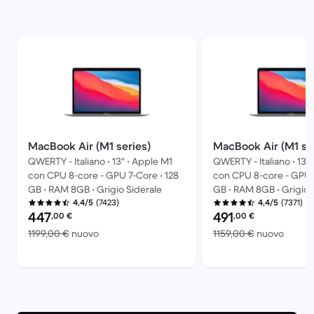
MacBook Air (M1 series)
MacBook Air (M1 se
QWERTY - Italiano • 13" • Apple M1
QWERTY - Italiano • 13"
con CPU 8-core - GPU 7-Core • 128
con CPU 8-core - GPU 
GB • RAM 8GB • Grigio Siderale
GB • RAM 8GB • Grigio 
(7423)
(7371)
4,4/5
4,4/5
Prezzo del ricondizionato:
Prezzo del ricondiziona
447
491
,00
€
,00
€
Rispetto a 1199,00 € del nuovo
Rispet
1199,00 €
nuovo
1159,00 €
nuovo