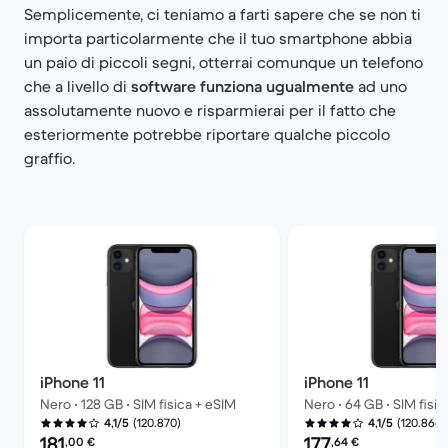
Semplicemente, ci teniamo a farti sapere che se non ti
importa particolarmente che il tuo smartphone abbia
un paio di piccoli segni, otterrai comunque un telefono
che a livello di
software funziona ugualmente
ad uno
assolutamente nuovo e risparmierai per il fatto che
esteriormente potrebbe riportare qualche piccolo
graffio.
iPhone 11
iPhone 11
Nero • 128 GB • SIM fisica + eSIM
Nero • 64 GB • SIM fisic
(120.870)
(120.864)
4,1/5
4,1/5
Prezzo del ricondizionato:
Prezzo del ricondiziona
181
177
,00
€
,64
€