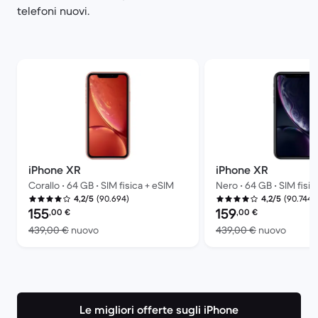
telefoni nuovi.
iPhone XR
iPhone XR
Corallo • 64 GB • SIM fisica + eSIM
Nero • 64 GB • SIM fisic
(90.694)
(90.744)
4,2/5
4,2/5
Prezzo del ricondizionato:
Prezzo del ricondiziona
155
159
,00
€
,00
€
Rispetto a 439,00 € del nuovo
Rispett
439,00 €
nuovo
439,00 €
nuovo
Le migliori offerte sugli iPhone