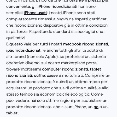
conto in banca. E ricorda che, nonostante il
prezzo più
conveniente
, gli
iPhone ricondizionati
non sono
semplici
iPhone usati
: i nostri iPhone sono stati
completamente rimessi a nuovo da esperti certificati,
che ricondizionano dispositivi già in ottime condizioni
in partenza. Rispettando standard sia ecologici che
qualitativi.
E questo vale per tutti i nostri
macbook ricondizionati
,
ipad ricondizionati
, e anche tutti gli altri prodotti di
altri brand (non solo Apple): se preferisci un sistema
operativo diverso, sul nostro marketplace potrai
trovare moltissimi
computer ricondizionati
,
tablet
ricondizionati
,
cuffie
,
casse
e molto altro. Comprare un
prodotto ricondizionato è quindi un ottimo modo per
acquistare un prodotto che sia di ottima qualità, e allo
stesso tempo sia economico che ecologico. Come
puoi vedere, hai solo ottime ragioni per acquistare un
prodotto ricondizionato, che sia un iPhone, un
pc
o un
tablet.