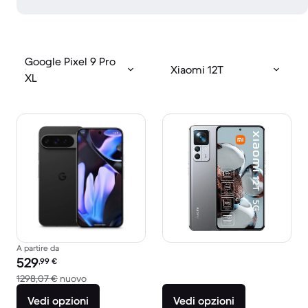
Google Pixel 9 Pro
Xiaomi 12T
XL
A partire da
Prezzo del ricondizionato:
529
,99
€
Rispetto a 1298,07 € del nuovo
1298,07 €
nuovo
Vedi opzioni
Vedi opzioni