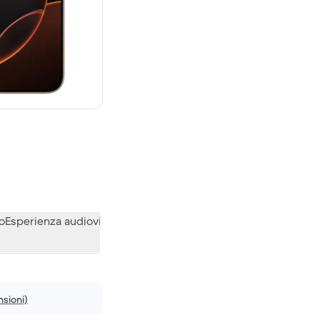
,00 € del nuovo
o
Esperienza audiovisiva
Varie
Le opinioni della nostra communi
nsioni)