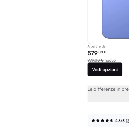
A partire da
Prezzo del ricondiziona
579
,00
€
Rispett
979,00 €
nuovo
Vedi opzioni
Le differenze in br
4,6/5
(