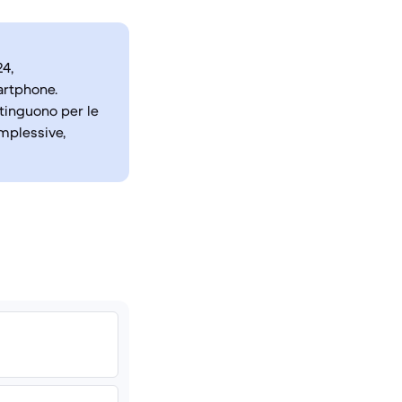
24,
artphone.
tinguono per le
omplessive,