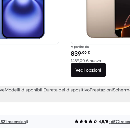
A partire da
to:
Prezzo del ricondizionato:
839
,00
€
o a 979,00 € del nuovo
Rispetto a 1489
1489,00 €
nuovo
Vedi opzioni
eve
Modelli disponibili
Durata del dispositivo
Prestazioni
Scherm
3521 recensioni)
4,5/5
(6572 rece