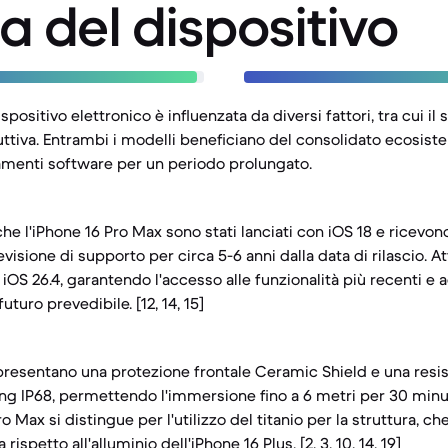
a del dispositivo
spositivo elettronico è influenzata da diversi fattori, tra cui i
uttiva. Entrambi i modelli beneficiano del consolidato ecosist
amenti software per un periodo prolungato.
 che l'iPhone 16 Pro Max sono stati lanciati con iOS 18 e ricev
evisione di supporto per circa 5-6 anni dalla data di rilascio. A
OS 26.4, garantendo l'accesso alle funzionalità più recenti e 
uturo prevedibile. [12, 14, 15]
 presentano una protezione frontale Ceramic Shield e una resis
ng IP68, permettendo l'immersione fino a 6 metri per 30 minuti. [
ro Max si distingue per l'utilizzo del titanio per la struttura, ch
ispetto all'alluminio dell'iPhone 16 Plus. [2, 3, 10, 14, 19]