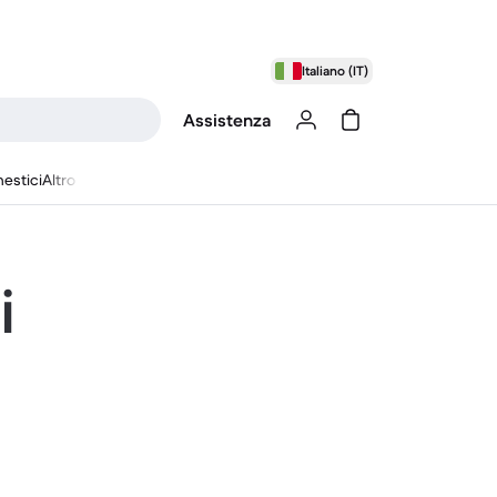
Italiano (IT)
Assistenza
estici
Altro
i