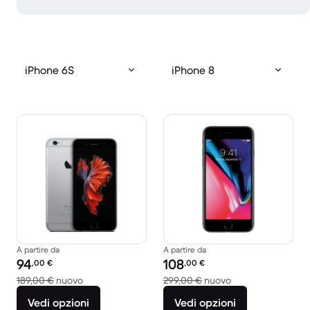
iPhone 6S
iPhone 8
A partire da
A partire da
Prezzo del ricondizionato:
Prezzo del ricondizionato:
94
108
,00
€
,00
€
Rispetto a 189,00 € del nuovo
Rispetto a 299,00
189,00 €
nuovo
299,00 €
nuovo
Vedi opzioni
Vedi opzioni