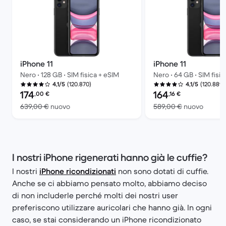
iPhone 11
iPhone 11
Nero • 128 GB • SIM fisica + eSIM
Nero • 64 GB • SIM fisic
(120.870)
(120.889)
4,1/5
4,1/5
Prezzo del ricondizionato:
Prezzo del ricondiziona
174
164
,00
€
,16
€
Rispetto a 639,00 € del nuovo
Rispett
639,00 €
nuovo
589,00 €
nuovo
I nostri iPhone rigenerati hanno già le cuffie?
I nostri
iPhone ricondizionati
non sono dotati di cuffie.
Anche se ci abbiamo pensato molto, abbiamo deciso
di non includerle perché molti dei nostri user
preferiscono utilizzare auricolari che hanno già. In ogni
caso, se stai considerando un iPhone ricondizionato