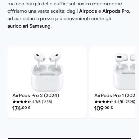
ma non hai già delle cuffie, sul nostro e-commerce
offriamo una vasta scelta: dagli
Airpods
e
Airpods Pro
,
ad auricolari a prezzi più convenienti come gli
auricolari Samsung
.
AirPods Pro 2 (2024)
AirPods Pro 1 (2021)
(1638)
(7895)
4,7/5
4,4/5
Prezzo del ricondizionato:
Prezzo del ricondiziona
174
109
,00
€
,00
€